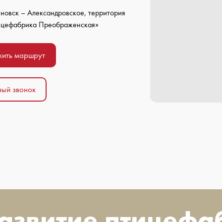
новск – Александровское, территория
ефабрика Преображенская»
ить маршрут
ый звонок
развитие птицефа