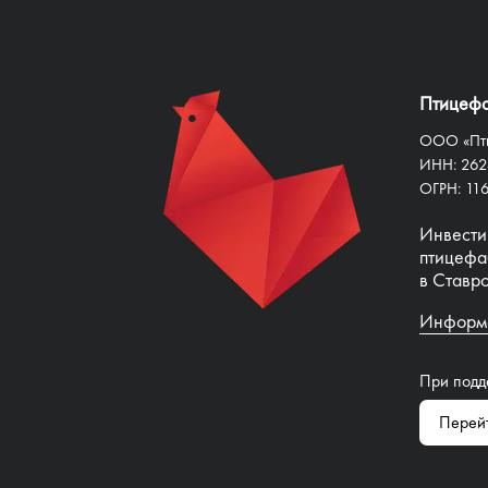
Птицефа
ООО «Пти
ИНН: 26
ОГРН: 11
Инвести
птицефа
в Ставр
Информа
При под
Перей