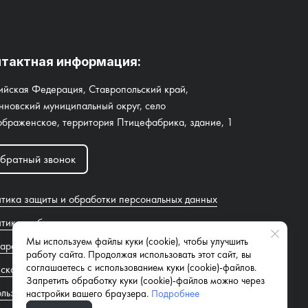
тактная информация:
ийская Федерация, Ставропольский край,
нновский муниципальный округ, село
браженское, территория Птицефабрика, здание, 1
братный звонок
тика защиты и обработки персональных данных
тика в области охраны труда
Мы используем файлы куки (cookie), чтобы улучшить
арация соответствия условий труда
работу сайта. Продолжая использовать этот сайт, вы
соглашаетесь с использованием куки (cookie)-файлов.
ска о подаче результатов
Запретить обработку куки (cookie)-файлов можно через
льзование файлов куки (cookie)
настройки вашего браузера.
Подробнее