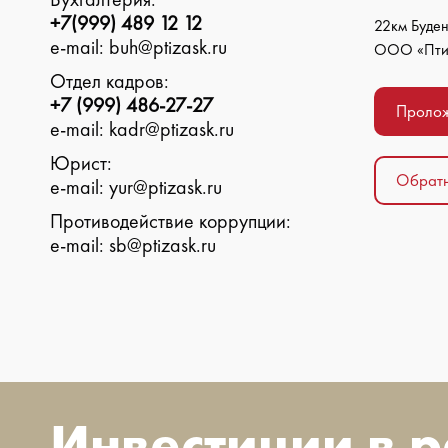
+7(999) 489 12 12
22км Буден
е-mail: buh@ptizask.ru
ООО «Птиц
Отдел кадров:
+7 (999) 486-27-27
Пролож
е-mail: kadr@ptizask.ru
Юрист:
Обратн
е-mail: yur@ptizask.ru
Противодействие коррупции:
е-mail: sb@ptizask.ru
Инвестиции в 