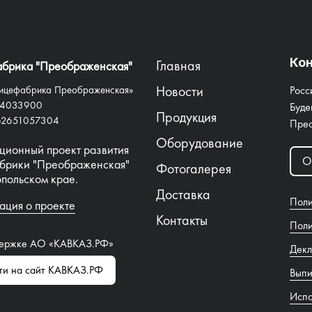
Кон
Главная
брика "Преображенская"
Новости
цефабрика Преображенская»
Росс
24033900
Буде
Продукция
62651057304
Прео
Оборудование
ционный проект развития
О
брики "Преображенская"
Фотогалерея
опольском крае.
Доставка
Поли
ция о проекте
Контакты
Поли
держке АО «КАВКАЗ.РФ»
Декл
ти на сайт КАВКАЗ.РФ
Выпи
Испо