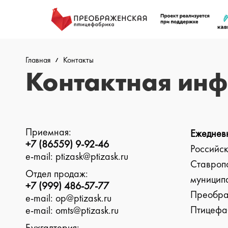
Главная
Контакты
Контактная ин
Приемная:
Ежедневн
+7 (86559) 9-92-46
Российс
е-mail: ptizask@ptizask.ru
Ставропо
Отдел продаж:
муниципа
+7 (999) 486-57-77
Преобра
е-mail: op@ptizask.ru
Птицефаб
е-mail: omts@ptizask.ru
Бухгалтерия: