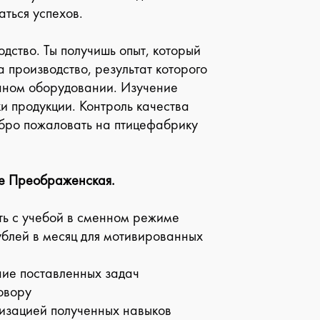
аться успехов.
дство. Ты получишь опыт, который
а производство, результат которого
енном оборудовании. Изучение
ки продукции. Контроль качества
добро пожаловать на птицефабрику
ке Преображенская.
ть с учебой в сменном режиме
ублей в месяц для мотивированных
ние поставленных задач
овору
лизацией полученных навыков